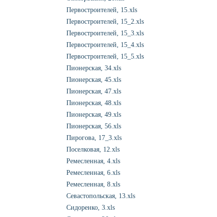
Первостроителей, 15.xls
Первостроителей, 15_2.xls
Первостроителей, 15_3.xls
Первостроителей, 15_4.xls
Первостроителей, 15_5.xls
Пионерская, 34.xls
Пионерская, 45.xls
Пионерская, 47.xls
Пионерская, 48.xls
Пионерская, 49.xls
Пионерская, 56.xls
Пирогова, 17_3.xls
Поселковая, 12.xls
Ремесленная, 4.xls
Ремесленная, 6.xls
Ремесленная, 8.xls
Севастопольская, 13.xls
Сидоренко, 3.xls